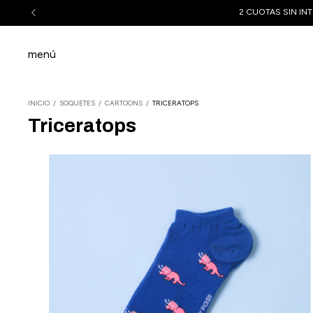
2 CUOTAS SIN INT
menú
INICIO
/
SOQUETES
/
CARTOONS
/
TRICERATOPS
Triceratops