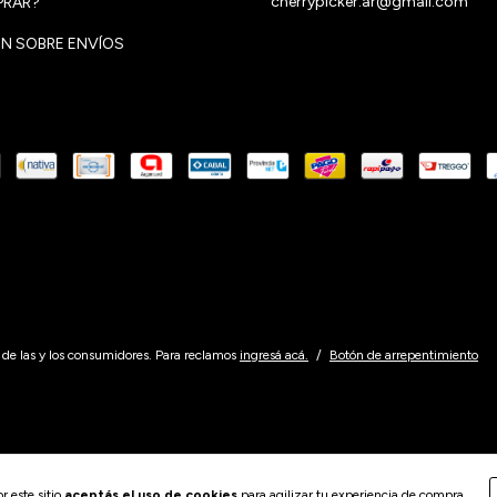
cherrypicker.ar@gmail.com
RAR?
N SOBRE ENVÍOS
de las y los consumidores. Para reclamos
ingresá acá.
/
Botón de arrepentimiento
r este sitio
aceptás el uso de cookies
para agilizar tu experiencia de compra.