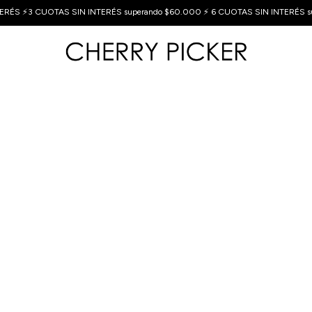
ERÉS ⚡3 CUOTAS SIN INTERÉS superando $60.000 ⚡ 6 CUOTAS SIN INTERÉS s