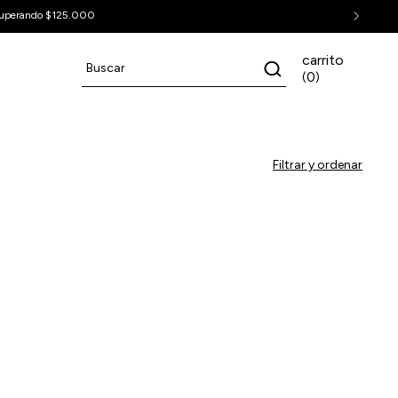
uperando $125.000
carrito
0
(
)
Filtrar y ordenar