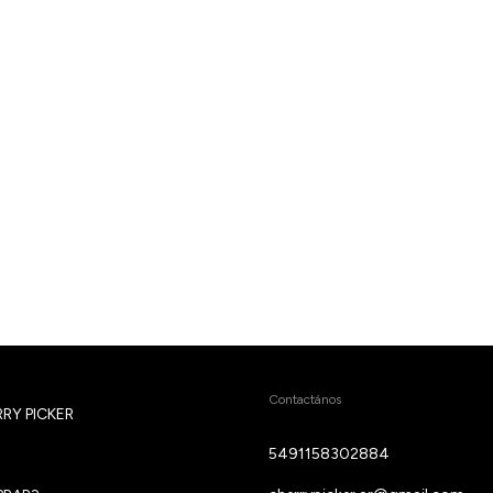
Contactános
RY PICKER
5491158302884