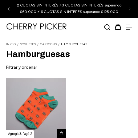
2 CUOTAS SIN INTERÉS ⚡3 CUOTAS SIN INTERÉS superando
$60.000 ⚡ 6 CUOTAS SIN INTERÉS superando $125.000
INICIO
/
SOQUETES
/
CARTOONS
/
HAMBURGUESAS
Hamburguesas
Filtrar y ordenar
Agregá 3, Pagá 2