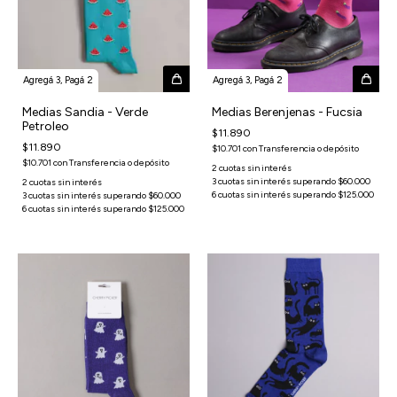
Agregá 3, Pagá 2
Agregá 3, Pagá 2
Medias Sandia - Verde
Medias Berenjenas - Fucsia
Petroleo
$11.890
$11.890
$10.701
con
Transferencia o depósito
$10.701
con
Transferencia o depósito