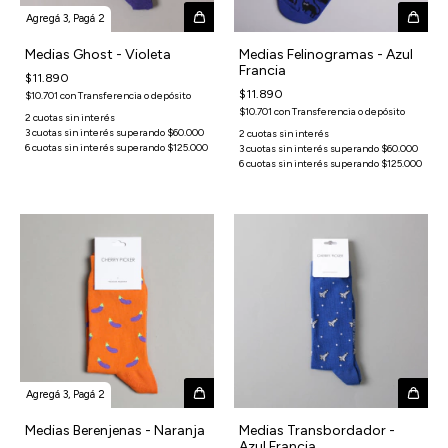
Agregá 3, Pagá 2
Medias Ghost - Violeta
Medias Felinogramas - Azul
Francia
$11.890
$11.890
$10.701
con
Transferencia o depósito
$10.701
con
Transferencia o depósito
Agregá 3, Pagá 2
Medias Berenjenas - Naranja
Medias Transbordador -
Azul Francia