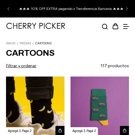
🔥🔥🔥 10% OFF EXTRA pagando x Transferencia Bancaria 🔥🔥🔥
INICIO
/
MEDIAS
/
CARTOONS
CARTOONS
Filtrar y ordenar
117 productos
Agregá 3, Pagá 2
Agregá 3, Pagá 2