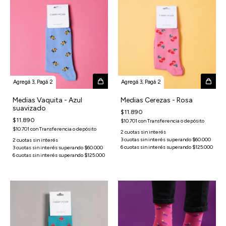
Agregá 3, Pagá 2
Agregá 3, Pagá 2
Medias Vaquita - Azul
Medias Cerezas - Rosa
suavizado
$11.890
$11.890
$10.701
con
Transferencia o depósito
$10.701
con
Transferencia o depósito