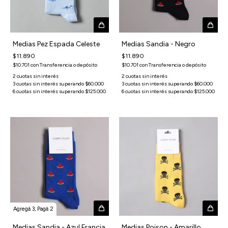
Medias Pez Espada Celeste
Medias Sandia - Negro
$11.890
$11.890
$10.701
con
Transferencia o depósito
$10.701
con
Transferencia o depósito
Agregá 3, Pagá 2
Medias Sandia - Azul Francia
Medias Poison - Amarillo