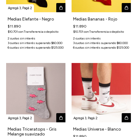
Agregá 3, Pagá 2
Medias Elefante - Negro
Medias Bananas - Rojo
$11.890
$11.890
$10.701
con
Transferencia o depósito
$10.701
con
Transferencia o depósito
Agregá 3, Pagá 2
Agregá 3, Pagá 2
Medias Triceratops - Gris
Medias Universe - Blanco
Melange suavizado
$11.890