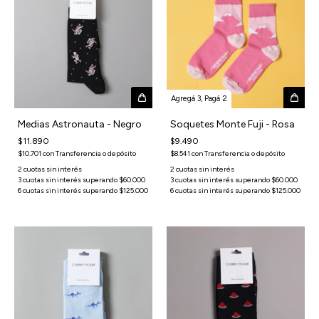
Agregá 3, Pagá 2
Medias Astronauta - Negro
Soquetes Monte Fuji - Rosa
$11.890
$9.490
$10.701
con
Transferencia o depósito
$8.541
con
Transferencia o depósito