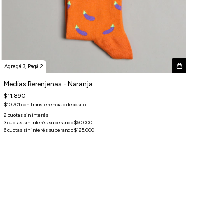
Agregá 3, Pagá 2
Medias Berenjenas - Naranja
$11.890
$10.701
con
Transferencia o depósito