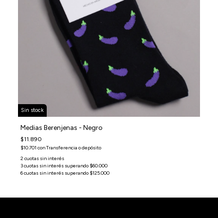
Sin stock
Medias Berenjenas - Negro
$11.890
$10.701
con
Transferencia o depósito