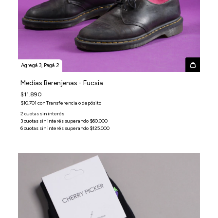
Agregá 3, Pagá 2
Medias Berenjenas - Fucsia
$11.890
$10.701
con
Transferencia o depósito