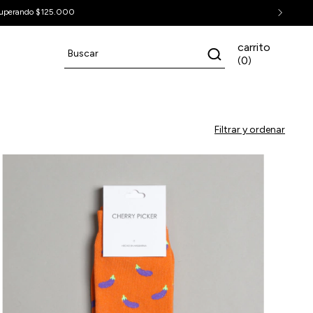
uperando $125.000
carrito
0
(
)
Filtrar y ordenar