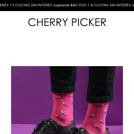
ERÉS ⚡3 CUOTAS SIN INTERÉS superando $60.000 ⚡ 6 CUOTAS SIN INTERÉS s