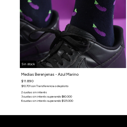
Sin stock
Medias Berenjenas - Azul Marino
$11.890
$10.701
con
Transferencia o depósito