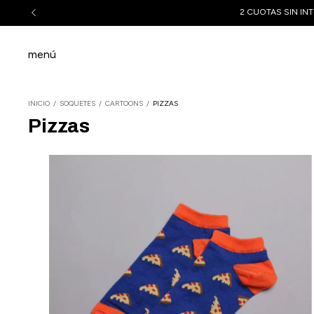
2 CUOTAS SIN INT
menú
INICIO
/
SOQUETES
/
CARTOONS
/
PIZZAS
Pizzas