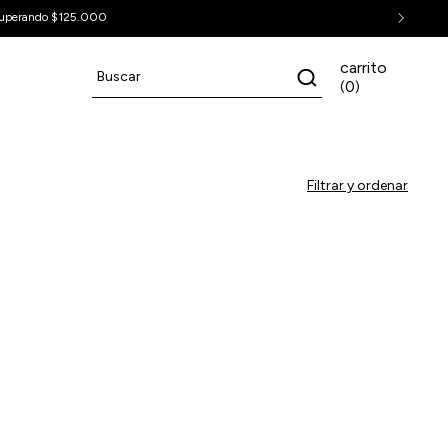
uperando $125.000
carrito
0
(
)
Filtrar y ordenar