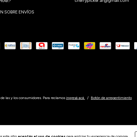
cherrypicker.ar@gmail.com
RAR?
N SOBRE ENVÍOS
de las y los consumidores. Para reclamos
ingresá acá.
/
Botón de arrepentimiento
r este sitio
aceptás el uso de cookies
para agilizar tu experiencia de compra.