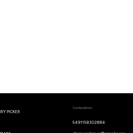
Contactános
RY PICKER
5491158302884