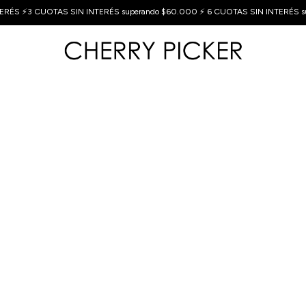
ERÉS ⚡3 CUOTAS SIN INTERÉS superando $60.000 ⚡ 6 CUOTAS SIN INTERÉS s