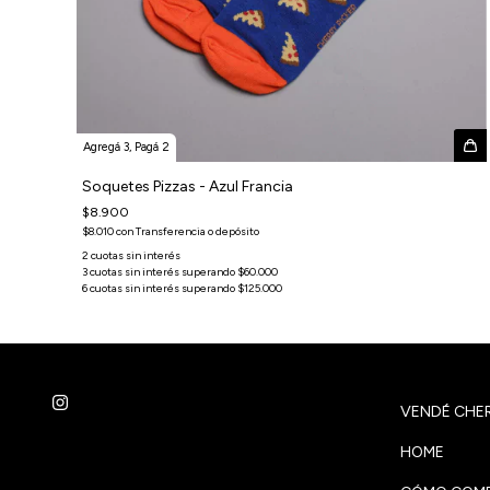
Agregá 3, Pagá 2
Soquetes Pizzas - Azul Francia
$8.900
$8.010
con
Transferencia o depósito
VENDÉ CHER
HOME