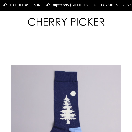
ERÉS ⚡3 CUOTAS SIN INTERÉS superando $60.000 ⚡ 6 CUOTAS SIN INTERÉS s