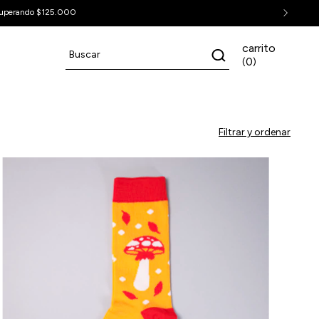
uperando $125.000
carrito
0
(
)
Filtrar y ordenar