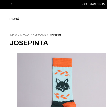
2 CUOTAS SIN INT
menú
INICIO
/
MEDIAS
/
CARTOONS
/
JOSEPINTA
JOSEPINTA