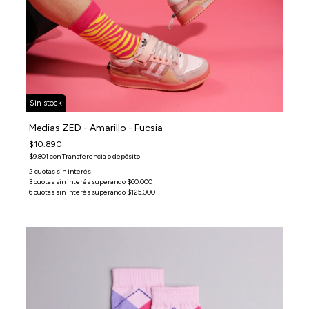
Sin stock
Medias ZED - Amarillo - Fucsia
$10.890
$9.801
con
Transferencia o depósito