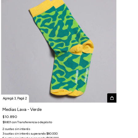
Agregá 3, Pagá 2
Medias Lava - Verde
$10.890
$9.801
con
Transferencia o depósito