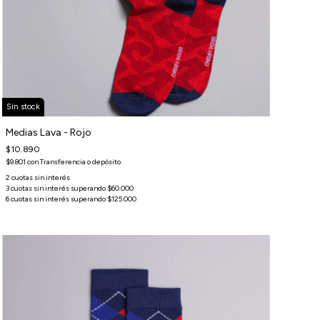
Sin stock
Medias Lava - Rojo
$10.890
$9.801
con
Transferencia o depósito