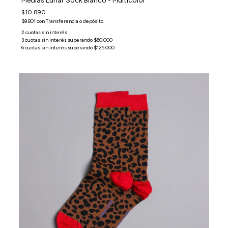
Medias Lunar Sock Blanco - Multicolor
$10.890
$9.801
con
Transferencia o depósito