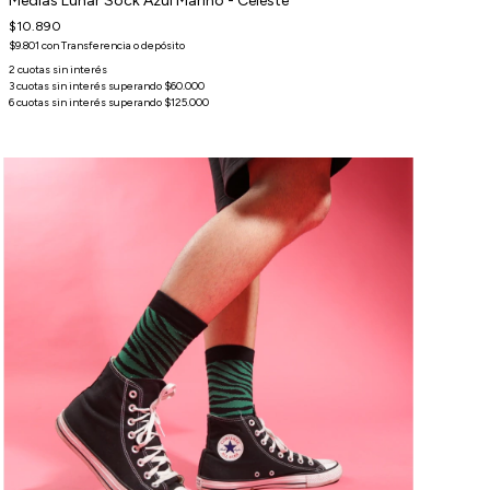
Medias Lunar Sock Azul Marino - Celeste
$10.890
$9.801
con
Transferencia o depósito