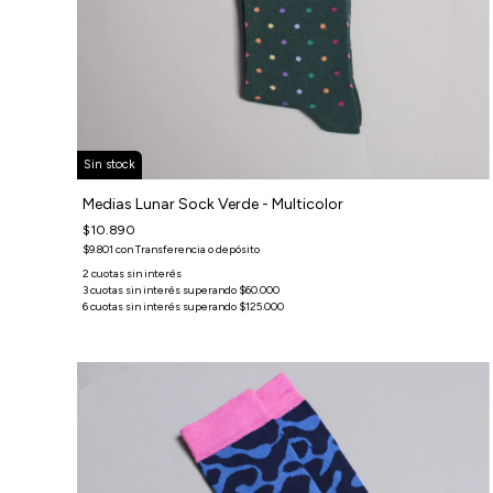
Sin stock
Medias Lunar Sock Verde - Multicolor
$10.890
$9.801
con
Transferencia o depósito