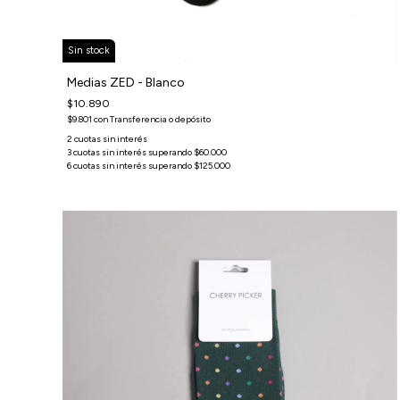
Sin stock
Medias ZED - Blanco
$10.890
$9.801
con
Transferencia o depósito