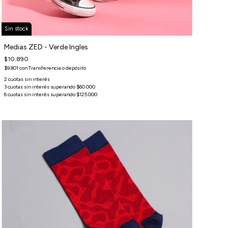
Sin stock
Medias ZED - Verde Ingles
$10.890
$9.801
con
Transferencia o depósito