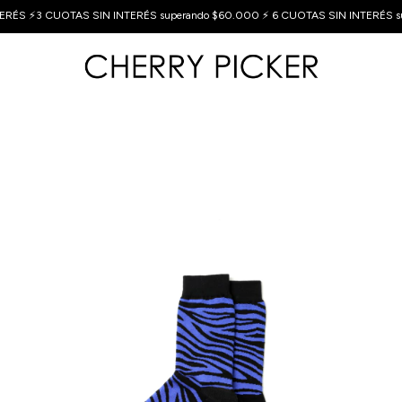
🔥🔥🔥 10% OFF EXTRA pagando x Transferencia Bancaria 🔥🔥🔥