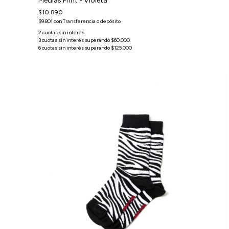
Medias Print - Violeta
$10.890
$9.801
con
Transferencia o depósito