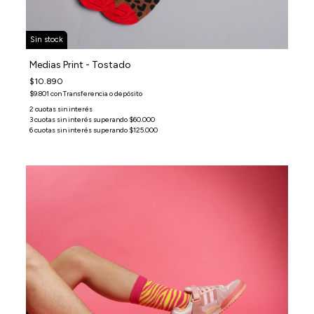
Sin stock
Medias Print - Tostado
$10.890
$9.801
con
Transferencia o depósito