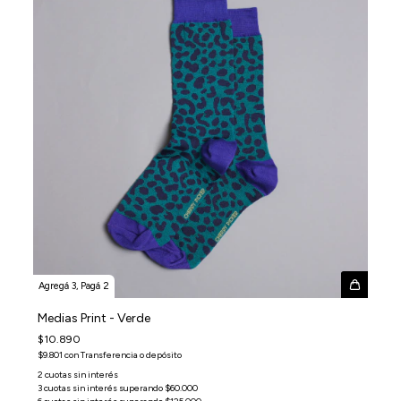
Agregá 3, Pagá 2
Medias Print - Verde
$10.890
$9.801
con
Transferencia o depósito