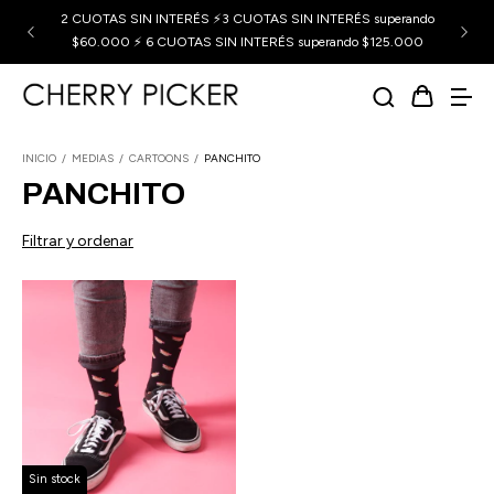
2 CUOTAS SIN INTERÉS ⚡3 CUOTAS SIN INTERÉS superando
$60.000 ⚡ 6 CUOTAS SIN INTERÉS superando $125.000
INICIO
/
MEDIAS
/
CARTOONS
/
PANCHITO
PANCHITO
Filtrar y ordenar
Sin stock