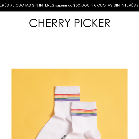
🔥🔥🔥 10% OFF EXTRA pagando x Transferencia Bancaria 🔥🔥🔥