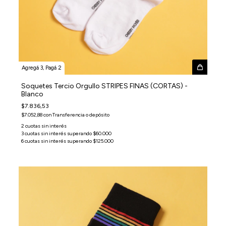
Agregá 3, Pagá 2
Soquetes Tercio Orgullo STRIPES FINAS (CORTAS) -
Blanco
$7.836,53
$7.052,88
con
Transferencia o depósito