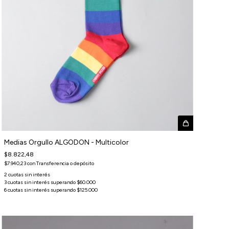
Medias Orgullo ALGODON - Multicolor
$8.822,48
$7.940,23
con
Transferencia o depósito