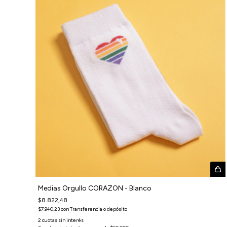
Medias Orgullo CORAZON - Blanco
$8.822,48
$7.940,23
con
Transferencia o depósito