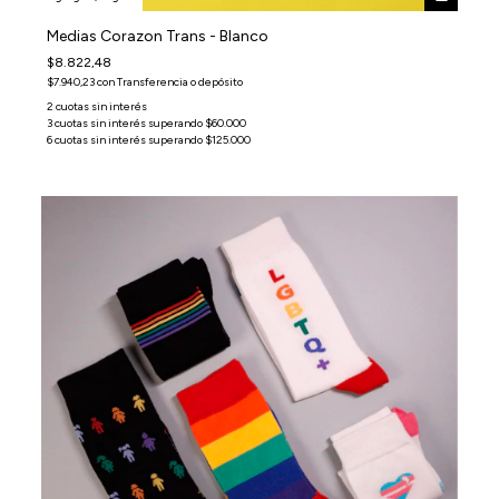
Medias Corazon Trans - Blanco
$8.822,48
$7.940,23
con
Transferencia o depósito