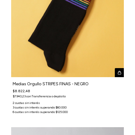
Medias Orgullo STRIPES FINAS - NEGRO
$8.822,48
$7.940,23
con
Transferencia o depósito