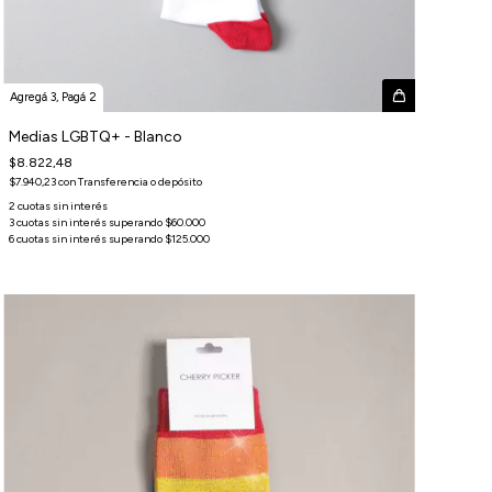
Agregá 3, Pagá 2
Medias LGBTQ+ - Blanco
$8.822,48
$7.940,23
con
Transferencia o depósito