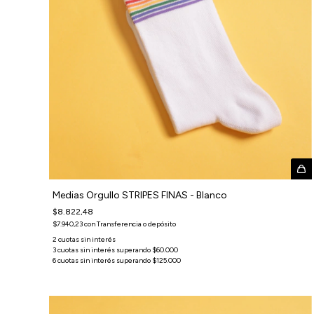
Medias Orgullo STRIPES FINAS - Blanco
$8.822,48
$7.940,23
con
Transferencia o depósito