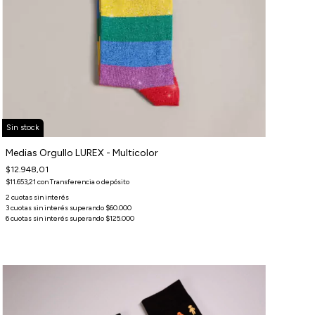
Sin stock
Medias Orgullo LUREX - Multicolor
$12.948,01
$11.653,21
con
Transferencia o depósito