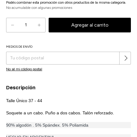
Podés combinar esta promoción con otros productos de la misma categoría.
No acumulable con algunas promociones
MEDIOS DE ENVÍO
Cambiar CP
Entregas para el CP:
No sé mi código postal
Descripción
Talle Único 37 - 44
Soquete a un cabo. Puño a dos cabos. Talón reforzado.
90% algodón . 5% Spándex. 5% Poliamida