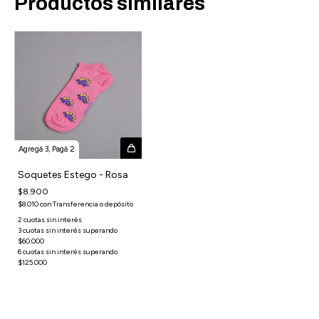
Productos similares
Agregá 3, Pagá 2
Soquetes Estego - Rosa
$8.900
$8.010
con
Transferencia o depósito