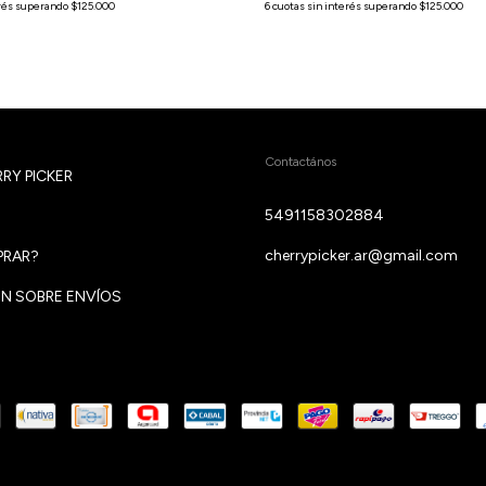
Contactános
RY PICKER
5491158302884
cherrypicker.ar@gmail.com
RAR?
N SOBRE ENVÍOS