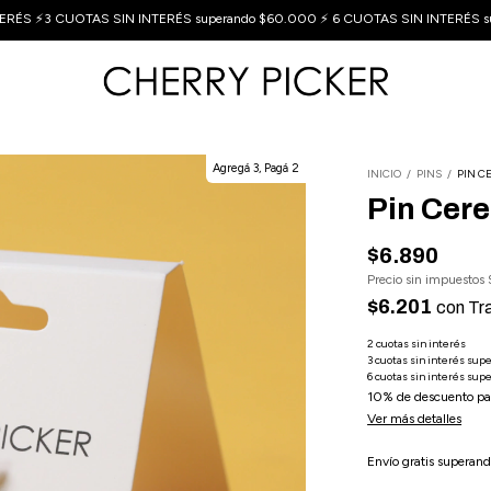
ERÉS ⚡3 CUOTAS SIN INTERÉS superando $60.000 ⚡ 6 CUOTAS SIN INTERÉS s
Agregá 3, Pagá 2
INICIO
/
PINS
/
PIN C
Pin Cere
$6.890
Precio sin impuestos
$6.201
con
Tr
10% de descuento
pa
Ver más detalles
Envío gratis
superand