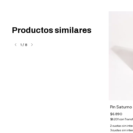
Productos similares
1
/
8
Agregá 3, Pagá 2
Pin Aderezos - Rojo
Pin Saturno
$6.890
$6.890
$6.201
con
Transferencia o depósito
$6.201
con
Trans