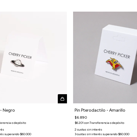
 - Negro
Pin Pterodactilo - Amarillo
$6.890
ferencia o depósito
$6.201
con
Transferencia o depósito