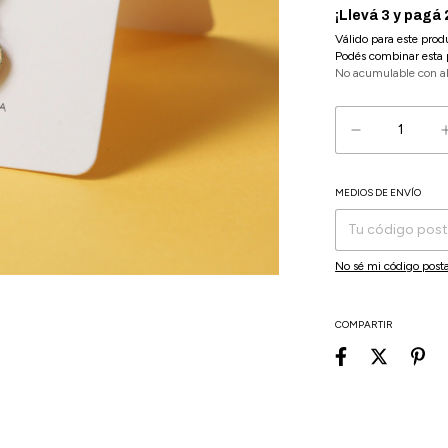
¡Llevá 3 y pagá 
Válido para este prod
Podés combinar esta 
No acumulable con a
MEDIOS DE ENVÍO
Entregas para el CP:
No sé mi código posta
COMPARTIR