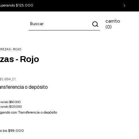
uperando $125.000
carrito
0
(
)
EREZAS - ROJO
zas - Rojo
$5.694,21
ansferencia o depósito
gando con Transferencia o depósito
o los
$99.000