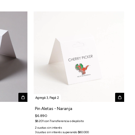
Agregá 3, Pagá 2
Pin Aletas - Naranja
$6.890
$6.201
con
Transferencia o depósito