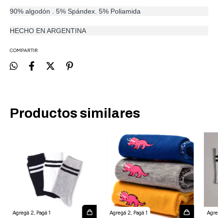
90% algodón . 5% Spándex. 5% Poliamida
HECHO EN ARGENTINA
COMPARTIR
Productos similares
Agregá 2, Pagá 1
Agregá 2, Pagá 1
Agre