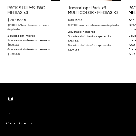
PACK STRIPES BWG -
Triceratops Pack x3 -
PAC
MEDIAS x3
MULTICOLOR - MEDIAS X3
ME
CON
$26.467,45
$35.670
$44.
$23.820,71
con
Transferencia o
$32.103
con
Transferencia o depósito
$39.7
depósito
depó
Contactános