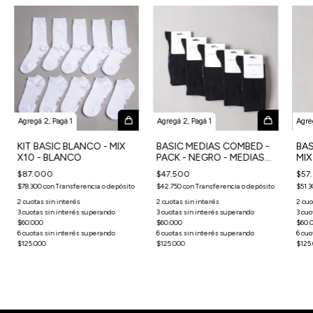
Agregá 2, Pagá 1
Agregá 2, Pagá 1
Agre
KIT BASIC BLANCO - MIX
BASIC MEDIAS COMBED -
BAS
X10 - BLANCO
PACK - NEGRO - MEDIAS
MIX
x5
x6
$87.000
$47.500
$57
$78.300
con
Transferencia o depósito
$42.750
con
Transferencia o depósito
$51.