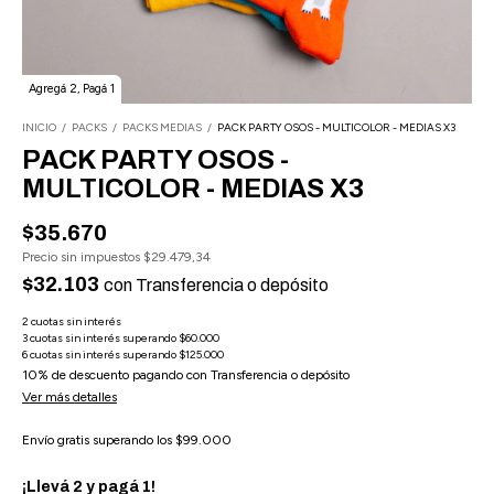
Agregá 2, Pagá 1
INICIO
/
PACKS
/
PACKS MEDIAS
/
PACK PARTY OSOS - MULTICOLOR - MEDIAS X3
PACK PARTY OSOS -
MULTICOLOR - MEDIAS X3
$35.670
Precio sin impuestos
$29.479,34
$32.103
con
Transferencia o depósito
10% de descuento
pagando con Transferencia o depósito
Ver más detalles
Envío gratis
superando los
$99.000
¡Llevá 2 y pagá 1!