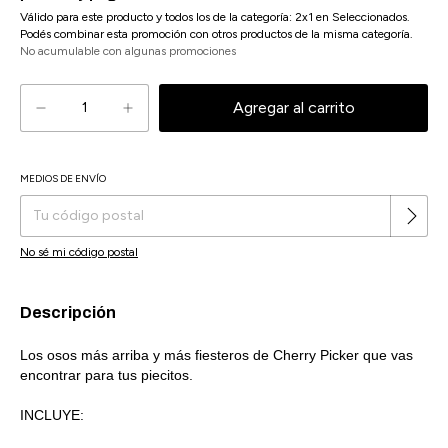
Válido para este producto y todos los de la categoría: 2x1 en Seleccionados.
Podés combinar esta promoción con otros productos de la misma categoría.
No acumulable con algunas promociones
MEDIOS DE ENVÍO
Cambiar CP
Entregas para el CP:
No sé mi código postal
Descripción
Los osos más arriba y más fiesteros de Cherry Picker que vas
encontrar para tus piecitos.
INCLUYE: