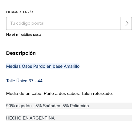
MEDIOS DE ENVÍO
Cambiar CP
Entregas para el CP:
No sé mi código postal
Descripción
Medias Osos Pardo en base Amarillo
Talle Único 37 - 44
Media de un cabo. Puño a dos cabos. Talón reforzado.
90% algodón . 5% Spándex. 5% Poliamida
HECHO EN ARGENTINA