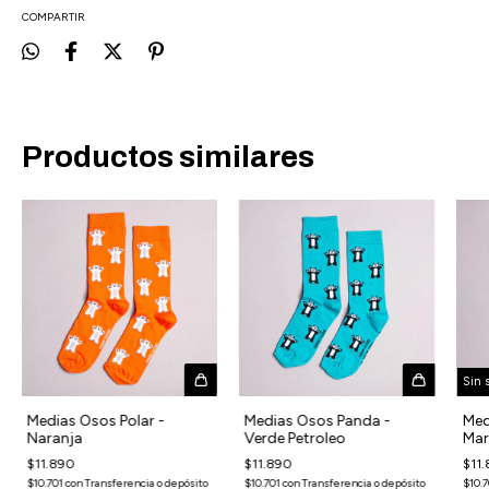
COMPARTIR
Productos similares
Sin 
Medias Osos Polar -
Medias Osos Panda -
Med
Naranja
Verde Petroleo
Mar
$11.890
$11.890
$11
$10.701
con
Transferencia o depósito
$10.701
con
Transferencia o depósito
$10.