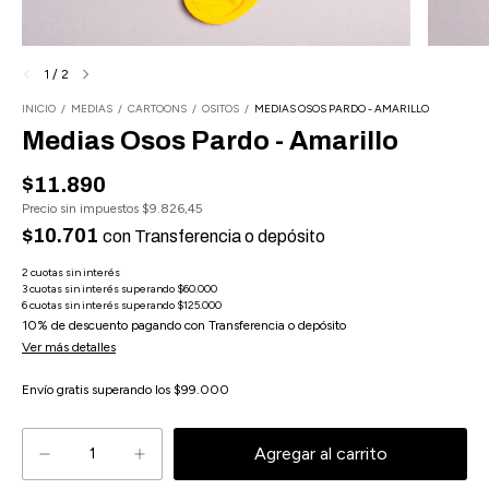
1
/
2
INICIO
/
MEDIAS
/
CARTOONS
/
OSITOS
/
MEDIAS OSOS PARDO - AMARILLO
Medias Osos Pardo - Amarillo
$11.890
Precio sin impuestos
$9.826,45
$10.701
con
Transferencia o depósito
10% de descuento
pagando con Transferencia o depósito
Ver más detalles
Envío gratis
superando los
$99.000