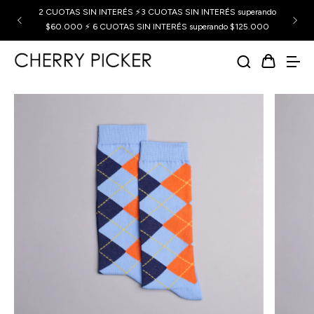
2 CUOTAS SIN INTERÉS ⚡3 CUOTAS SIN INTERÉS superando
$60.000 ⚡ 6 CUOTAS SIN INTERÉS superando $125.000