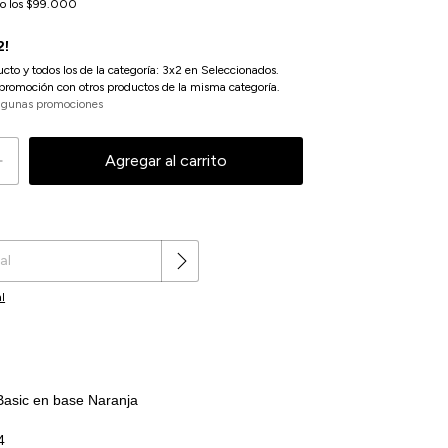
o los
$99.000
2!
ucto y todos los de la categoría: 3x2 en Seleccionados.
promoción con otros productos de la misma categoría.
lgunas promociones
Cambiar CP
l
asic en base Naranja
4