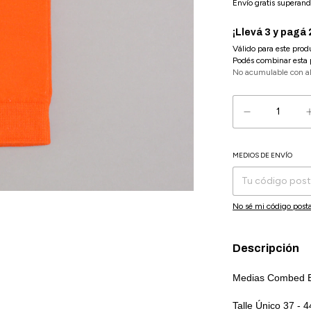
Envío gratis
superand
¡Llevá 3 y pagá 
Válido para este prod
Podés combinar esta 
No acumulable con a
MEDIOS DE ENVÍO
Entregas para el CP:
No sé mi código posta
Descripción
Medias Combed B
Talle Único 37 - 4