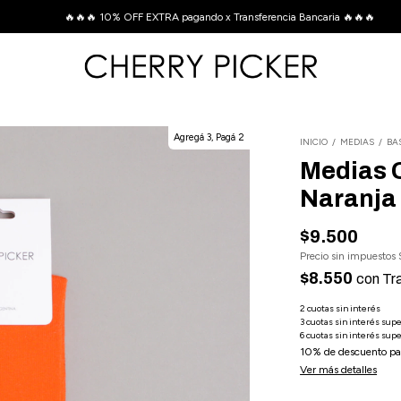
🔥🔥🔥 10% OFF EXTRA pagando x Transferencia Bancaria 🔥🔥🔥
Agregá 3, Pagá 2
INICIO
/
MEDIAS
/
BA
Medias 
Naranja
$9.500
Precio sin impuestos
$8.550
con
Tr
10% de descuento
pa
Ver más detalles