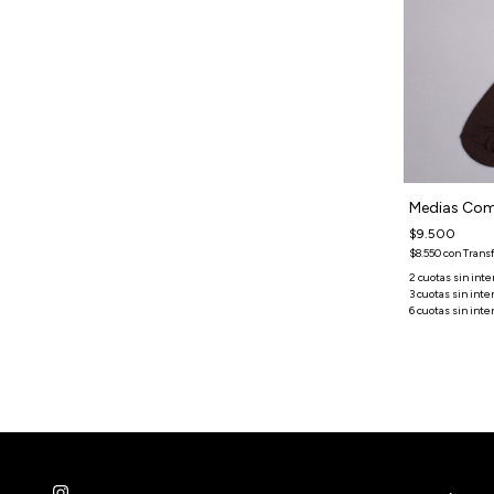
Medias Combed Basic - Blanco
Medias Com
$9.500
$9.500
$8.550
con
Transferencia o depósito
$8.550
con
Trans