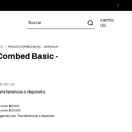
carrito
0
(
)
SIC
/
MEDIAS COMBED BASIC - NARANJA
Combed Basic -
$7.851,24
ansferencia o depósito
gando con Transferencia o depósito