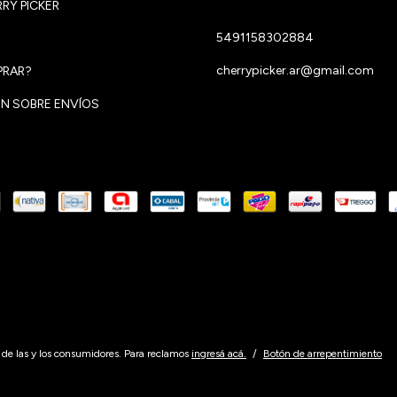
RY PICKER
5491158302884
cherrypicker.ar@gmail.com
RAR?
N SOBRE ENVÍOS
de las y los consumidores. Para reclamos
ingresá acá.
/
Botón de arrepentimiento