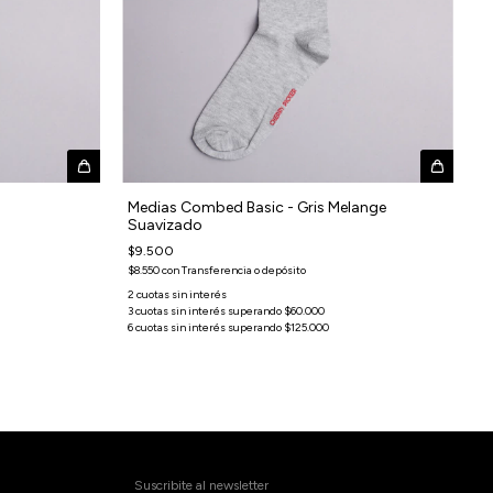
Medias Combed Basic - Gris Melange
Suavizado
$9.500
$8.550
con
Transferencia o depósito
Suscribite al newsletter