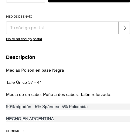
MEDIOS DE ENVÍO
Cambiar CP
Entregas para el CP:
No sé mi código postal
Descripción
Medias Poison en base Negra
Talle Único 37 - 44
Media de un cabo. Puño a dos cabos. Talón reforzado.
90% algodón . 5% Spándex. 5% Poliamida
HECHO EN ARGENTINA
COMPARTIR