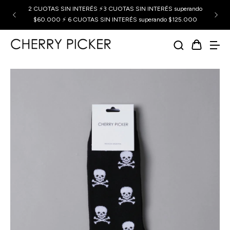
2 CUOTAS SIN INTERÉS ⚡3 CUOTAS SIN INTERÉS superando
$60.000 ⚡ 6 CUOTAS SIN INTERÉS superando $125.000