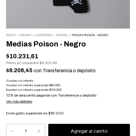
INICIO
/
MEDIAS
/
CARTOONS
/
POISON
/
MEDIAS POISON - NEGRO
Medias Poison - Negro
$10.231,61
Precio sin impuestos
$8.455,88
$9.208,45
con
Transferencia o depósito
10% de descuento
pagando con Transferencia o depósito
Ver más detalles
Envío gratis
superando los
$99.000