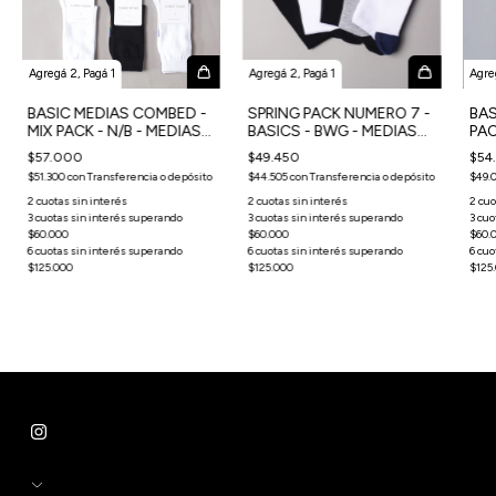
Agregá 2, Pagá 1
Agregá 2, Pagá 1
Agre
BASIC MEDIAS COMBED -
SPRING PACK NUMERO 7 -
BAS
MIX PACK - N/B - MEDIAS
BASICS - BWG - MEDIAS
PAC
x6
X5
X5
$57.000
$49.450
$54
$51.300
con
Transferencia o depósito
$44.505
con
Transferencia o depósito
$49.