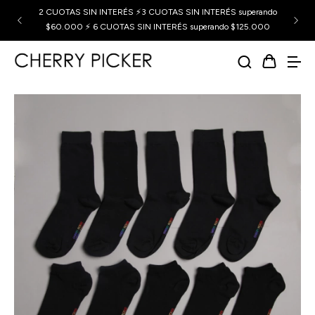
2 CUOTAS SIN INTERÉS ⚡3 CUOTAS SIN INTERÉS superando
$60.000 ⚡ 6 CUOTAS SIN INTERÉS superando $125.000