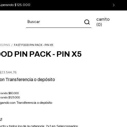
uperando $125.000
carrito
0
(
)
KS PINS
/
FAST FOOD PIN PACK - PIN X5
OD PIN PACK - PIN X5
$23.544,76
on
Transferencia o depósito
gando con Transferencia o depósito
1!
cto y todos los de la categoría: 2x1 en Seleccionados.