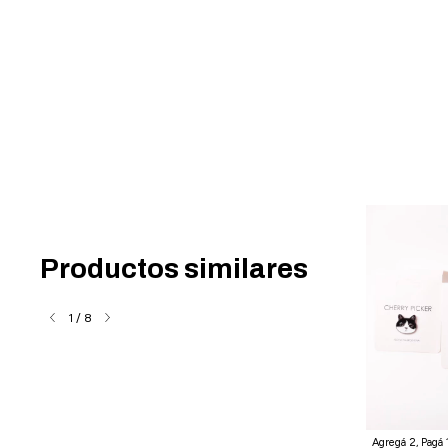
Productos similares
1
/
8
Agregá 2, Pagá 