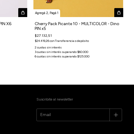
Agregá 2, Pagá 1
PIN X6
Cherry Pack Picante 10 - MULTICOLOR - Dino
PIN x5
$27.132,51
$24.419,26
con
Transferencia o depósito
Suscribite al newsletter