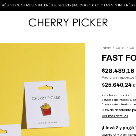
ERÉS ⚡3 CUOTAS SIN INTERÉS superando $60.000 ⚡ 6 CUOTAS SIN INTERÉS s
INICIO
/
PACKS
/
PAC
FAST FO
$28.489,16
Precio sin impuestos
$25.640,24
c
10% de descuento
pa
Ver más detalles
¡Llevá 2 y pagá 
Válido para este produ