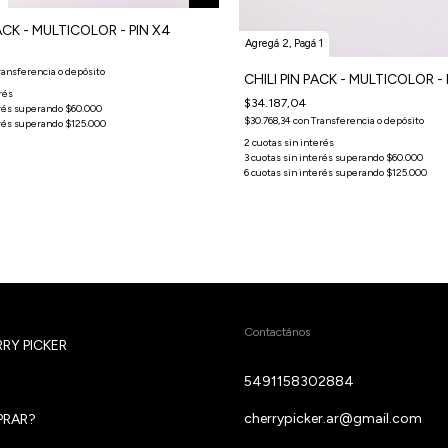
ACK - MULTICOLOR - PIN X4
Agregá 2, Pagá 1
ransferencia o depósito
CHILI PIN PACK - MULTICOLOR - 
$34.187,04
$30.768,34
con
Transferencia o depósito
Contactános
RY PICKER
5491158302884
cherrypicker.ar@gmail.com
RAR?