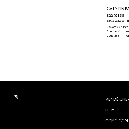
CATY PIN P
Agregá 2, Pagá 1
$22.791,36
$20.512,22
con
T
Cherry Pack Picante 11 - MULTICOLOR - PIN
X16
$86.824,04
$78.141,64
con
Transferencia o depósito
VENDÉ CHER
HOME
CÓMO COMP