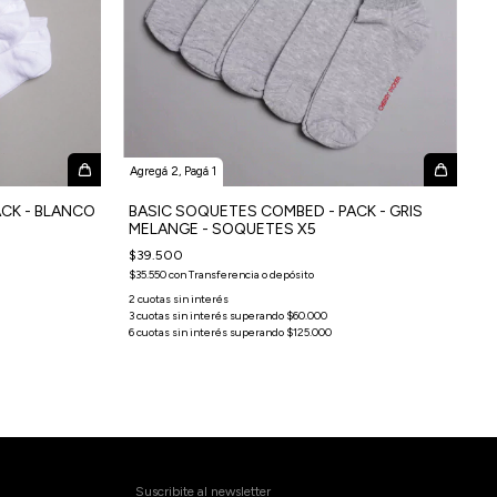
Agregá 2, Pagá 1
CK - BLANCO
BASIC SOQUETES COMBED - PACK - GRIS
MELANGE - SOQUETES X5
$39.500
$35.550
con
Transferencia o depósito
Suscribite al newsletter