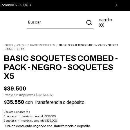
uperando $125.000
carrito
0
(
)
INICIO
/
PACKS
/
PACKS SOQUETES
/
BASIC SOQUETES COMBED - PACK - NEGRO
- SOQUETES X5
BASIC SOQUETES COMBED -
PACK - NEGRO - SOQUETES
X5
$39.500
Precio sin impuestos
$32.644,63
$35.550
con
Transferencia o depósito
10% de descuento
pagando con Transferencia o depósito