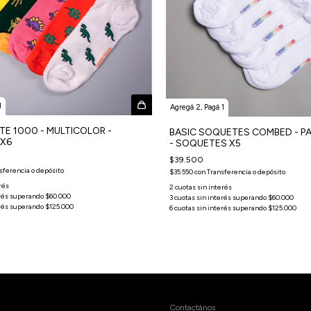
1
Agregá 2, Pagá 1
TE 1000 - MULTICOLOR -
BASIC SOQUETES COMBED - PA
X6
- SOQUETES X5
$39.500
sferencia o depósito
$35.550
con
Transferencia o depósito
Contactános