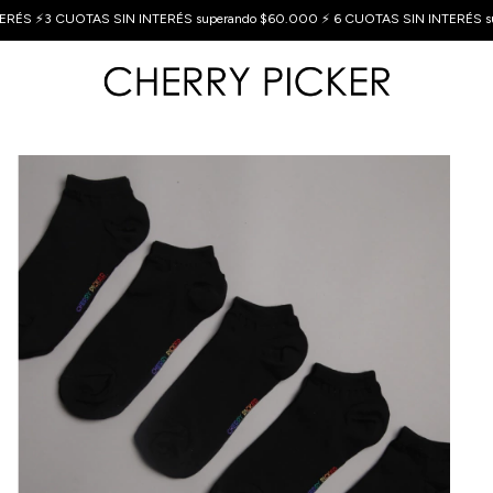
ERÉS ⚡3 CUOTAS SIN INTERÉS superando $60.000 ⚡ 6 CUOTAS SIN INTERÉS s