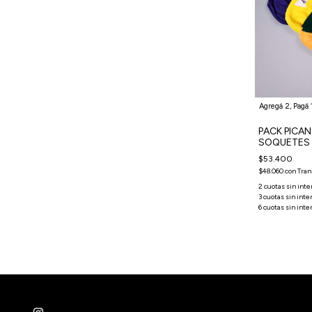
Agregá 2, Pagá 
Agregá 2, Pagá 1
PACK PICAN
TERCIO BASIC CREW - PACK - BLANCO -
SOQUETES 
TERCIOS X5
$53.400
$45.750
$48.060
con
Tran
$41.175
con
Transferencia o depósito