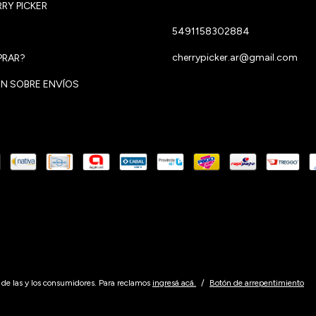
RY PICKER
5491158302884
cherrypicker.ar@gmail.com
RAR?
N SOBRE ENVÍOS
de las y los consumidores. Para reclamos
ingresá acá.
/
Botón de arrepentimiento