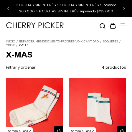
2 CUOTAS SIN INTERÉS ⚡3 CUOTAS SIN INTERÉS superando
$60.000 ⚡ 6 CUOTAS SIN INTERÉS superando $125.000
INICIO
/
BREADCRUMBS.DESCUENTO-PROGRESIVO-X-CANTIDAD
/
SOQUETES
/
CREW
/
X-MAS
X-MAS
Filtrar y ordenar
4 productos
Agregá 3, Pagá 2
Agregá 3, Pagá 2