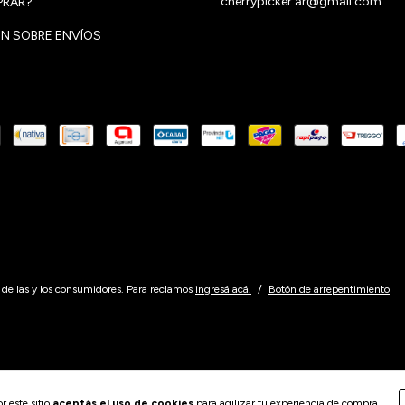
cherrypicker.ar@gmail.com
RAR?
N SOBRE ENVÍOS
de las y los consumidores. Para reclamos
ingresá acá.
/
Botón de arrepentimiento
r este sitio
aceptás el uso de cookies
para agilizar tu experiencia de compra.