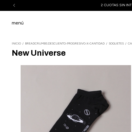
2 CUOTAS SIN INT
menú
INICIO
/
BREADCRUMBS.DESCUENTO-PROGRESIVO-X-CANTIDAD
/
SOQUETES
/
CA
New Universe