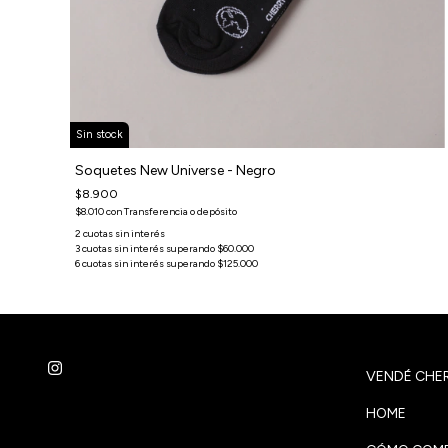
Sin stock
Soquetes New Universe - Negro
$8.900
$8.010
con
Transferencia o depósito
VENDÉ CHER
HOME