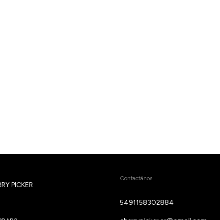
Contactános
RY PICKER
5491158302884